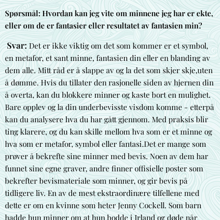
Spørsmål: Hvordan kan jeg vite om minnene jeg har er ekte,
eller om de er fantasier eller resultatet av
fantasien min?
Svar:
Det er ikke viktig om det som kommer er et symbol,
en metafor, et sant minne, fantasien din eller
en blanding av
dem alle. Mitt råd er å slappe av og la det som skjer skje,uten
å dømme. Hvis du tillater den rasjonelle siden av hjernen din
å overta, kan du blokkere minner og kaste bort en mulighet.
Bare opplev og la din underbevisste visdom komme - etterpå
kan du analysere hva du har gått gjennom. Med praksis blir
ting klarere, og du kan skille mellom hva som er et minne og
hva som er metafor, symbol eller fantasi.Det er mange som
prøver å bekrefte sine minner med bevis. Noen av dem har
funnet sine egne graver, andre finner offisielle poster som
bekrefter bevismateriale som minner, og gir bevis på
tidligere liv. En av de mest ekstraordinære tilfellene med
dette er om en kvinne som heter Jenny Cockell. Som barn
hadde hun minner om at hun bodde i Irland og døde når