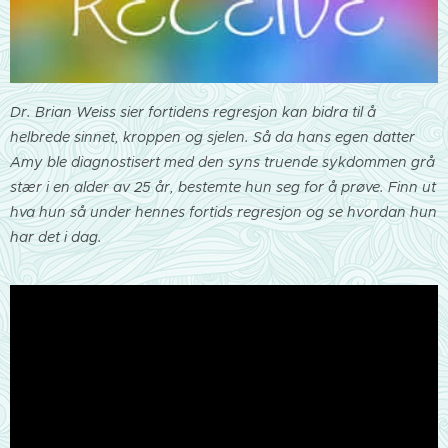
Dr. Brian Weiss sier fortidens regresjon kan bidra til å
helbrede sinnet, kroppen og sjelen. Så da hans egen datter
Amy ble diagnostisert med den syns truende sykdommen grå
stær i en alder av 25 år, bestemte hun seg for å prøve. Finn ut
hva hun så under hennes fortids regresjon og se hvordan hun
har det i dag.