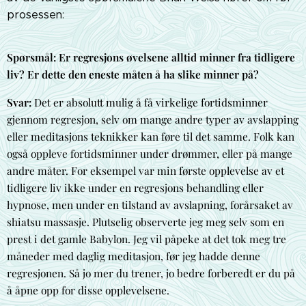
prosessen:
Spørsmål: Er regresjons øvelsene alltid minner fra tidligere
liv? Er dette den eneste måten å ha slike minner på?
Svar:
Det er absolutt mulig å få virkelige fortidsminner
gjennom regresjon, selv om mange andre typer av avslapping
eller meditasjons teknikker kan føre til det samme. Folk kan
også oppleve fortidsminner under drømmer, eller på mange
andre måter. For eksempel var min første opplevelse av et
tidligere liv ikke under en regresjons behandling eller
hypnose, men under en tilstand av avslapning, forårsaket av
shiatsu massasje. Plutselig observerte jeg meg selv som en
prest i det gamle Babylon. Jeg vil påpeke at det tok meg tre
måneder med daglig meditasjon, før jeg hadde denne
regresjonen. Så jo mer du trener, jo bedre forberedt er du på
å åpne opp for disse opplevelsene.