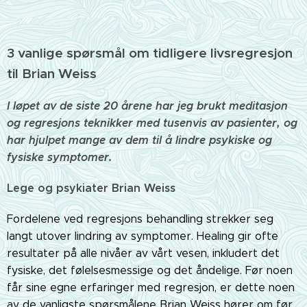
3 vanlige spørsmål om tidligere livsregresjon
til Brian Weiss
I løpet av de siste 20 årene har jeg brukt meditasjon
og regresjons teknikker med tusenvis av pasienter, og
har hjulpet mange av dem til å lindre psykiske og
fysiske symptomer.
Lege og psykiater Brian Weiss
Fordelene ved regresjons behandling strekker seg
langt utover lindring av symptomer. Healing gir ofte
resultater på alle nivåer av vårt vesen, inkludert det
fysiske, det følelsesmessige og det åndelige. Før noen
får sine egne erfaringer med regresjon, er dette noen
av de vanligste spørsmålene Brian Weiss hører om før