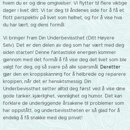
hvem du er og dine omgivelser. Vi flytter til flere viktige
dager i livet ditt. Vi tar deg til åndenes side for å få et
flott perspektiv på livet som helhet, og for å vise hva
du har lært, og dens formål.
Vi bringer fram Din Underbevissthet (Ditt Høyere
Selv). Det er den delen av deg som har vært med deg
siden starten! Denne fantastiske energien kommer
gjennom med det formål å få vise deg det livet som ble
valgt for deg, og
så
svare på alle spørsmål.
Deretter
gjør den en kroppskanning for å helbrede og reparere
kroppen, når det er hensiktsmessig. Din
Underbevissthet setter alltid deg først ved å vise dine
gode tanker, kjærlighet, vennlighet og humor. Det kan
forklare de underliggende årsakene til problemer som
har oppstått, og underbevisstheten er så glad for å
endelig å få snakke med deg privat!