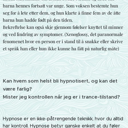
barna hennes fortsatt var unge. Som voksen bestemte hun
seg for å lete etter dem, og hun klarte å finne fem av de åtte
barna hun hadde født på den tiden.
Bekreftelse kan også skje gjennom følelser knyttet til minner
og ved lindring av symptomer. (Xenoglossy, det paranormale
fenomenet hvor en person er i stand til å snakke eller skrive
et språk han eller hun ikke kunne ha fått på naturlig måte)
Kan hvem som helst bli hypnotisert, og kan det
være farlig?
Mister jeg kontrollen når jeg er i trance-tilstand?
Hypnose er en ikke-påtrengende teknikk, hvor du alltid
har kontroll. Hypnose betyr ganske enkelt at du føler