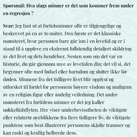
Spørsmål: Hva slags minner er det som kommer frem under
en regresjon ?
Svar:
Jeg fant ut at fortidsminner ofte er tilgjengelige og
beskrevet på en av to måter. Den første er det klassiske
mønsteret, hvor personen bare går inn i en levetid og er i
stand til å oppleve en ekstremt fullstendig detaljert skildring
av det livet og dets hendelser. Nesten som om det var en
historie, du går gjennom mye av levetiden din; det vil si, det
begynner ofte med fødsel eller barndom og slutter ikke før
døden. Minnene fra det tidligere livet blir opplyst og
utforsket til fordel for personens høyere visdom og muligens
av en religiøs figur eller åndelig veiledning. Det andre
mønsteret fra fortidens minner er det jeg kaller
nøkkeltidsflyten. Her viser underbevisstheten de viktigste
eller relaterte øyeblikkene fra flere tidligere liv, de viktigste
punktene som best illustrerer personens skjulte traumer og
kan raskt og kraftig helbrede dem.