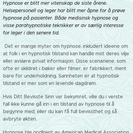
Hypnose er blitt mer vitenskap de siste årene.
Helsepersonell og leger har blitt mer åpne for å prøve
hypnose på pasienter. Både medisinsk hypnose og
visse parahypnotiske teknikker er av særlig interesse
for leger i den senere tid.
Det er mange myter om hypnose, inkludert ideene om
at folk i en hypnotisk tilstand kan handle mot deres vilje
eller avsløre privat informasjon. Disse scenariene, som
ofte er skildret i bøker eller filmer, er fabrikkert, ment
bare for underholdning. Sannheten er at hypnotisk
tilstand er mer som en levende dagdrøm.
Hvis Ditt Bevisste Sinn var bekymret, ville du i verste
fall ikke kunne gå inn i en tilstand av hypnose til å
begynne med, eller du kan få full bevissthet og så
avbryte økten.
Hypnose ble godkjent av American Medical Association