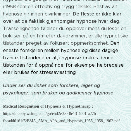
i 1958 som en effektiv og trygg teknikk. Best av alt,
De fleste er ikke klar
hypnose gir ingen bivirkninger.
over at de faktisk gjennomgår hypnose hver dag
.
Transe-lignende følelser du opplever mens du leser en
bok, ser på en film eller dagdrømmer, er alle hypnotiske
tilstander preget av fokusert oppmerksomhet.
Den
eneste forskjellen mellom hypnose og disse daglige
trance-tilstandene er at, i hypnose brukes denne
tilstanden for å oppnå noe: for eksempel helbredelse,
eller brukes for stressavlastning.
Under ser du linker som forskere, leger og
psykologer, som bruker og godkjenner hypnose
Medical Recognition of Hypnosis & Hypnotherap :
https://blobby.wsimg.com/go/e5d2e0e0-8e13-4d01-a27b-
fbcadd6161f5/BMA_AMA_APA_and_Hypnosis_1955_1958_1962.pdf